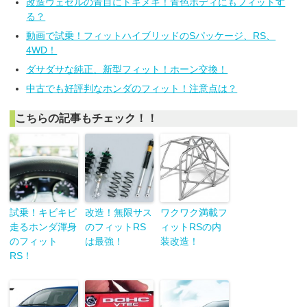
改造ヴェゼルの青目にトキメキ！青色ボディにもフィットす
る？
動画で試乗！フィットハイブリッドのSパッケージ、RS、
4WD！
ダサダサな純正、新型フィット！ホーン交換！
中古でも好評判なホンダのフィット！注意点は？
こちらの記事もチェック！！
試乗！キビキビ
改造！無限サス
ワクワク満載フ
走るホンダ渾身
のフィットRS
ィットRSの内
のフィット
は最強！
装改造！
RS！