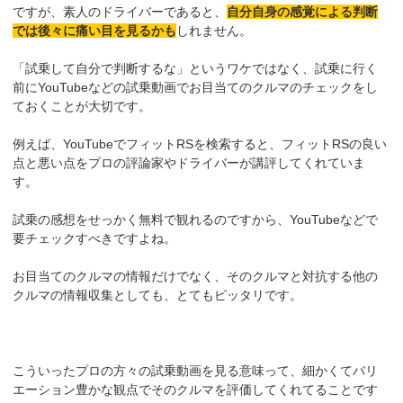
ですが、素人のドライバーであると、
自分自身の感覚による判断
では後々に痛い目を見るかも
しれません。
「試乗して自分で判断するな」というワケではなく、試乗に行く
前にYouTubeなどの試乗動画でお目当てのクルマのチェックをし
ておくことが大切です。
例えば、YouTubeでフィットRSを検索すると、フィットRSの良い
点と悪い点をプロの評論家やドライバーが講評してくれていま
す。
試乗の感想をせっかく無料で観れるのですから、YouTubeなどで
要チェックすべきですよね。
お目当てのクルマの情報だけでなく、そのクルマと対抗する他の
クルマの情報収集としても、とてもピッタリです。
こういったプロの方々の試乗動画を見る意味って、細かくてバリ
エーション豊かな観点でそのクルマを評価してくれてることです