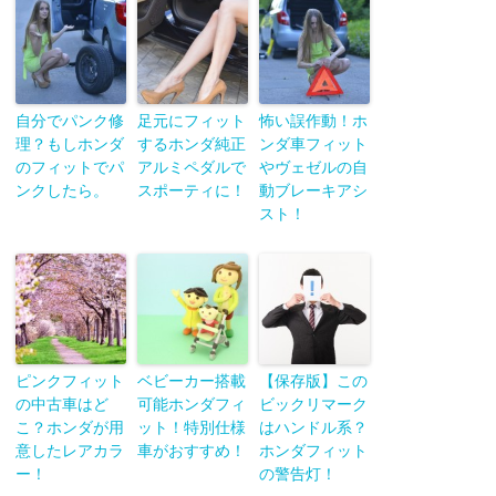
自分でパンク修
足元にフィット
怖い誤作動！ホ
理？もしホンダ
するホンダ純正
ンダ車フィット
のフィットでパ
アルミペダルで
やヴェゼルの自
ンクしたら。
スポーティに！
動ブレーキアシ
スト！
ピンクフィット
ベビーカー搭載
【保存版】この
の中古車はど
可能ホンダフィ
ビックリマーク
こ？ホンダが用
ット！特別仕様
はハンドル系？
意したレアカラ
車がおすすめ！
ホンダフィット
ー！
の警告灯！