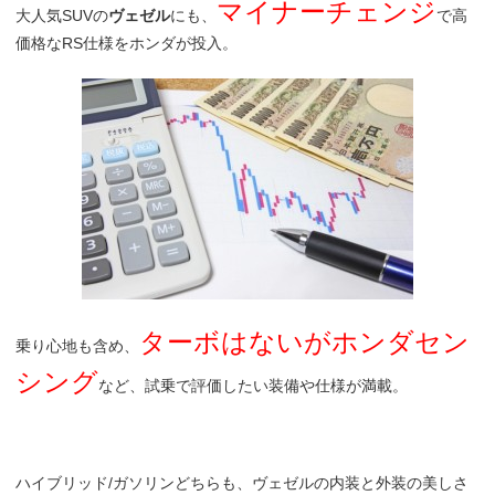
マイナーチェンジ
大人気SUVの
ヴェゼル
にも、
で高
価格なRS仕様をホンダが投入。
ターボはないがホンダセン
乗り心地も含め、
シング
など、試乗で評価したい装備や仕様が満載。
ハイブリッド/ガソリンどちらも、ヴェゼルの内装と外装の美しさ