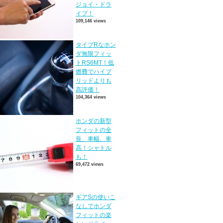
ジョイ・ドラ
イブ！
109,146 views
タイプRなホン
ダ無限フィッ
トRS6MT！低
燃費でハイブ
リッドよりも
高評価！
104,364 views
ホンダの新型
フィットの全
長、車幅、車
高！シャトル
も！
69,472 views
ギアSの使いこ
なしでホンダ
フィットの楽