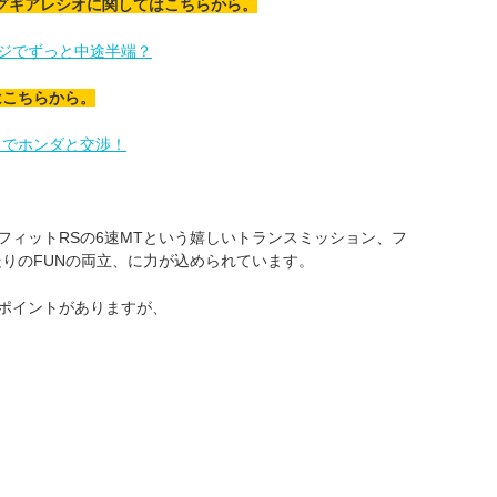
アリングギアレシオに関してはこちらから。
ジでずっと中途半端？
はこちらから。
きでホンダと交渉！
フィットRSの6速MTという嬉しいトランスミッション、フ
&走りのFUNの両立、に力が込められています。
ポイントがありますが、
え