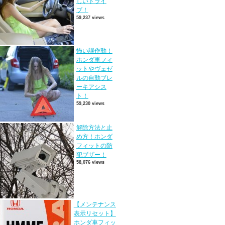
しいドライ
ブ！
59,237 views
怖い誤作動！
ホンダ車フィ
ットやヴェゼ
ルの自動ブレ
ーキアシス
ト！
59,230 views
解除方法と止
め方！ホンダ
フィットの防
犯ブザー！
58,076 views
【メンテナンス
表示リセット】
ホンダ車フィッ