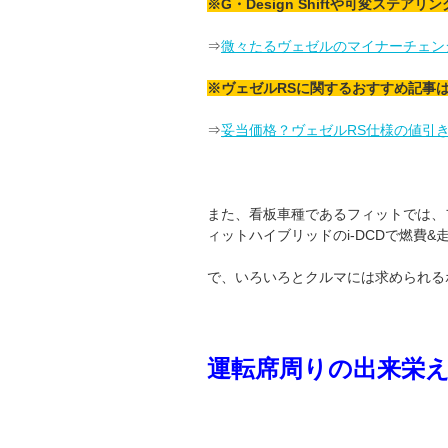
※G・Design Shiftや可変ステ
⇒
微々たるヴェゼルのマイナーチェン
※ヴェゼルRSに関するおすすめ記事
⇒
妥当価格？ヴェゼルRS仕様の値引
また、看板車種であるフィットでは、
ィットハイブリッドのi-DCDで燃費
で、いろいろとクルマには求められる
運転席周りの出来栄