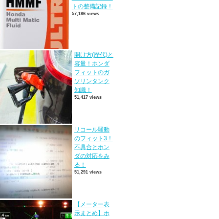
トの整備記録！
57,186 views
開け方(歴代)と
容量！ホンダ
フィットのガ
ソリンタンク
知識！
51,417 views
リコール騒動
のフィット3！
不具合とホン
ダの対応をみ
る！
51,291 views
【メーター表
示まとめ】ホ