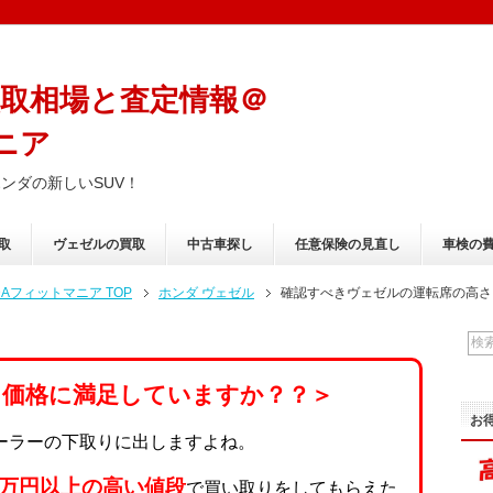
取相場と査定情報＠
ニア
ンダの新しいSUV！
取
ヴェゼルの買取
中古車探し
任意保険の見直し
車検の
フィットマニア TOP
ホンダ ヴェゼル
確認すべきヴェゼルの運転席の高さ
り価格に満足していますか？？＞
お
ーラーの下取りに出しますよね。
0万円以上の高い値段
で買い取りをしてもらえた