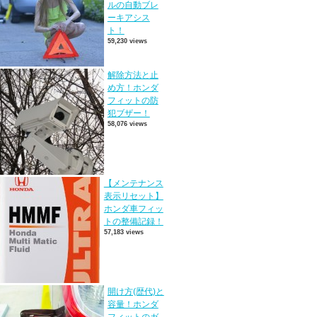
ルの自動ブレ
ーキアシス
ト！
59,230 views
解除方法と止
め方！ホンダ
フィットの防
犯ブザー！
58,076 views
【メンテナンス
表示リセット】
ホンダ車フィッ
トの整備記録！
57,183 views
開け方(歴代)と
容量！ホンダ