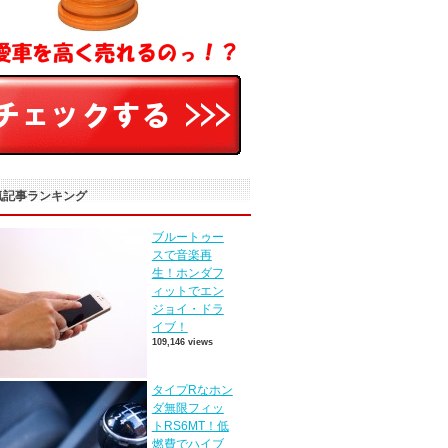
気記事ランキング
ブルートゥー
スで音楽再
生！ホンダフ
ィットでエン
ジョイ・ドラ
イブ！
109,146 views
タイプRなホン
ダ無限フィッ
トRS6MT！低
燃費でハイブ