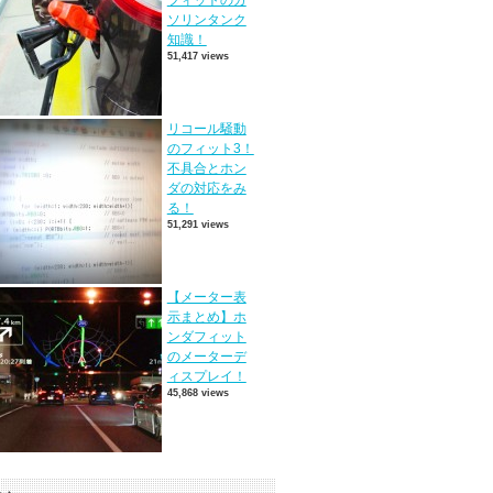
フィットのガ
ソリンタンク
知識！
51,417 views
リコール騒動
のフィット3！
不具合とホン
ダの対応をみ
る！
51,291 views
【メーター表
示まとめ】ホ
ンダフィット
のメーターデ
ィスプレイ！
45,868 views