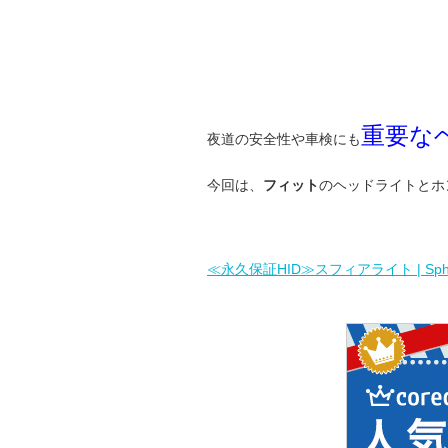
重要な
夜道の安全性や車検にも
今回は、
フィット
のヘッドライトとホ
≪永久保証HID≫スフィアライト | Spher