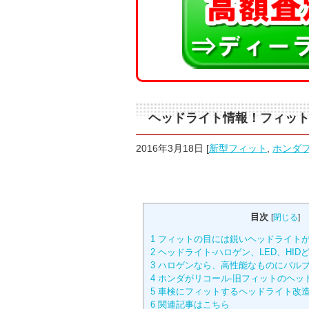
ヘッドライト情報！フィッ
2016年3月18日
[
新型フィット
,
ホンダ
目次
[
閉じる
]
1
フィットの目には鋭いヘッドライト
2
ヘッドライト-ハロゲン、LED、HI
3
ハロゲンなら、高性能なものにバル
4
ホンダがリコール-旧フィットのヘッ
5
車検にフィットするヘッドライト改
6
関連記事はこちら