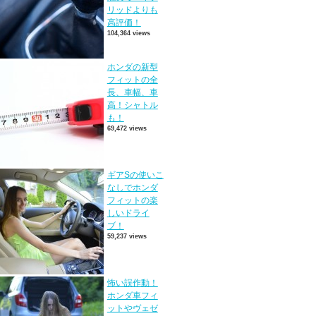
リッドよりも
高評価！
104,364 views
ホンダの新型
フィットの全
長、車幅、車
高！シャトル
も！
69,472 views
ギアSの使いこ
なしでホンダ
フィットの楽
しいドライ
ブ！
59,237 views
怖い誤作動！
ホンダ車フィ
ットやヴェゼ