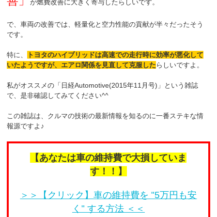
善」
が燃費改善に大きく寄与したらしいです。
で、車両の改善では、軽量化と空力性能の貢献が半々だったそう
です。
特に、
トヨタのハイブリッドは高速での走行時に効率が悪化して
いたようですが、エアロ関係を見直して克服した
らしいですよ。
私がオススメの「日経Automotive(2015年11月号)」という雑誌
で、是非確認してみてください^^
この雑誌は、クルマの技術の最新情報を知るのに一番ステキな情
報源ですよ♪
【あなたは車の維持費で大損していま
す！！】
＞＞【クリック】車の維持費を "5万円も安
く" する方法 ＜＜