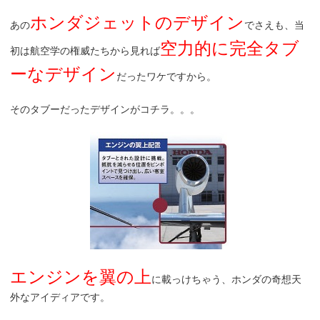
ホンダジェットのデザイン
あの
でさえも、当
空力的に完全タブ
初は航空学の権威たちから見れば
ーなデザイン
だったワケですから。
そのタブーだったデザインがコチラ。。。
エンジンを翼の上
に載っけちゃう、ホンダの奇想天
外なアイディアです。