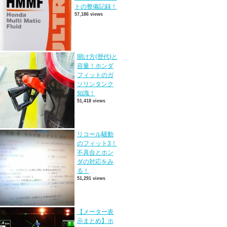
トの整備記録！
57,186 views
開け方(歴代)と
容量！ホンダ
フィットのガ
ソリンタンク
知識！
51,418 views
リコール騒動
のフィット3！
不具合とホン
ダの対応をみ
る！
51,291 views
【メーター表
示まとめ】ホ