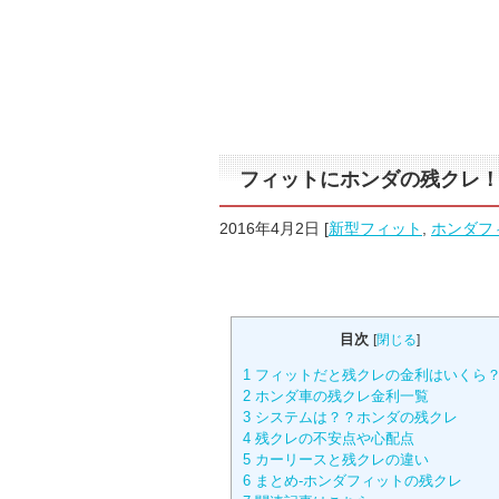
フィットにホンダの残クレ
2016年4月2日
[
新型フィット
,
ホンダフ
目次
[
閉じる
]
1
フィットだと残クレの金利はいくら
2
ホンダ車の残クレ金利一覧
3
システムは？？ホンダの残クレ
4
残クレの不安点や心配点
5
カーリースと残クレの違い
6
まとめ-ホンダフィットの残クレ