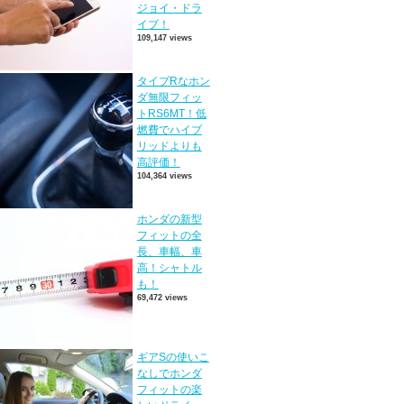
ジョイ・ドラ
イブ！
109,147 views
タイプRなホン
ダ無限フィッ
トRS6MT！低
燃費でハイブ
リッドよりも
高評価！
104,364 views
ホンダの新型
フィットの全
長、車幅、車
高！シャトル
も！
69,472 views
ギアSの使いこ
なしでホンダ
フィットの楽