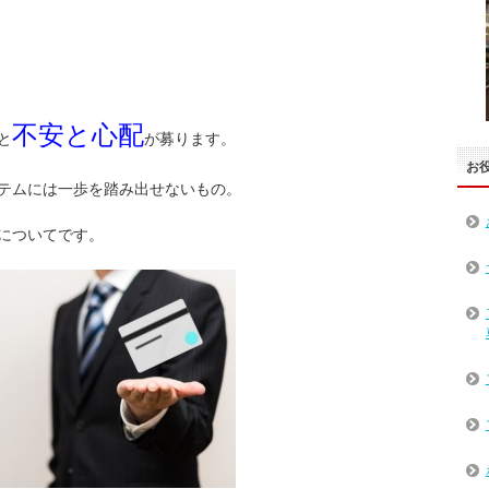
不安と心配
と
が募ります。
お
テムには一歩を踏み出せないもの。
についてです。