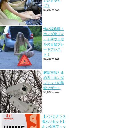
しいドライ
ブ！
59,237 views
怖い誤作動！
ホンダ車フィ
ットやヴェゼ
ルの自動ブレ
ーキアシス
ト！
59,230 views
解除方法と止
め方！ホンダ
フィットの防
犯ブザー！
58,077 views
【メンテナンス
表示リセット】
ホンダ車フィッ