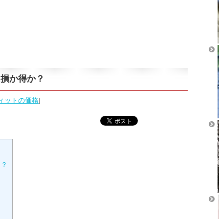
！損か得か？
ィットの価格
]
？？