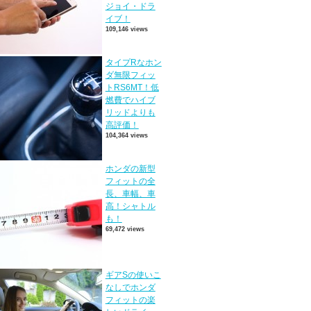
ジョイ・ドラ
イブ！
109,146 views
タイプRなホン
ダ無限フィッ
トRS6MT！低
燃費でハイブ
リッドよりも
高評価！
104,364 views
ホンダの新型
フィットの全
長、車幅、車
高！シャトル
も！
69,472 views
ギアSの使いこ
なしでホンダ
フィットの楽