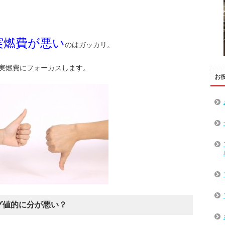
実燃費が悪い
のはガッカリ。
実燃費にフォーカスします。
お
グ値的に分が悪い？