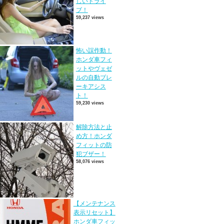
しいドライ
ブ！
59,237 views
怖い誤作動！
ホンダ車フィ
ットやヴェゼ
ルの自動ブレ
ーキアシス
ト！
59,230 views
解除方法と止
め方！ホンダ
フィットの防
犯ブザー！
58,076 views
【メンテナンス
表示リセット】
ホンダ車フィッ