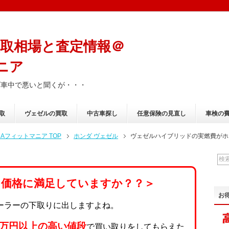
取相場と査定情報＠
ニア
ダ車中で悪いと聞くが・・・
取
ヴェゼルの買取
中古車探し
任意保険の見直し
車検の
フィットマニア TOP
ホンダ ヴェゼル
ヴェゼルハイブリッドの実燃費がホ
り価格に満足していますか？？＞
お
ーラーの下取りに出しますよね。
0万円以上の高い値段
で買い取りをしてもらえた