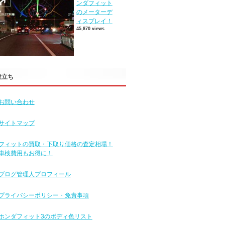
ンダフィット
のメーターデ
ィスプレイ！
45,870 views
役立ち
お問い合わせ
サイトマップ
フィットの買取・下取り価格の査定相場！
車検費用もお得に！
ブログ管理人プロフィール
プライバシーポリシー・免責事項
ホンダフィット3のボディ色リスト