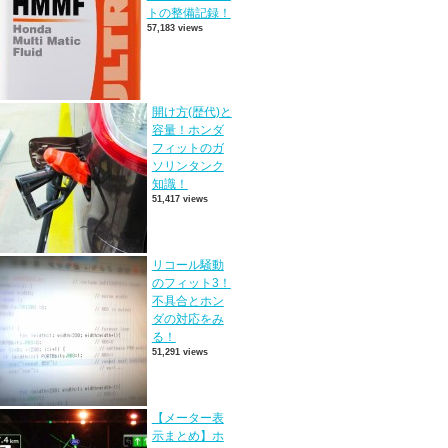
トの整備記録！
57,183 views
開け方(歴代)と
容量！ホンダ
フィットのガ
ソリンタンク
知識！
51,417 views
リコール騒動
のフィット3！
不具合とホン
ダの対応をみ
る！
51,291 views
【メーター表
示まとめ】ホ