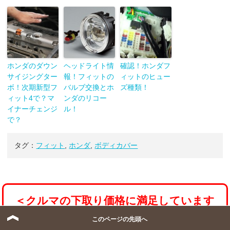
ホンダのダウン
ヘッドライト情
確認！ホンダフ
サイジングター
報！フィットの
ィットのヒュー
ボ！次期新型フ
バルブ交換とホ
ズ種類！
ィット4で？マ
ンダのリコー
イナーチェンジ
ル！
で？
タグ：
フィット
,
ホンダ
,
ボディカバー
＜クルマの下取り価格に満足しています
か？？＞
このページの先頭へ