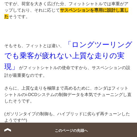
ですが、荷室を大きく広げた分、フィットシャトルでは車重がア
ップしており、それに応じて
サスペンションを専用に設計し直し
た
そうです。
「ロングツーリング
そもそも、フィットとは違い、
でも乗客が疲れない上質な走りの実
現」
がフィットシャトルの使命ですから、サスペンションの設
計が最重要なのです。
さらに、上質な走りを極限まで高めるために、ホンダはフィット
シャトルのi-DCDシステムの制御データを本気でチューニングし直
したそうです。
(ガソリンタイプの制御も、ハイブリッドに劣らず再チューンした
ようです^^)
このページの先頭へ
特に、走行に応じたギヤの選び方の最適化に力を入れたとのこと