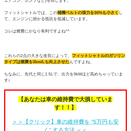
エアコン、ポンプなど)を回します。
フィットシャトルでは、この
補機ベルトの張力を30%も小さく
し
て、エンジンに掛かる抵抗を低減しています。
コレは燃費にかなり有利ですよね^^
これらの2点の大きな改良によって、
フィットシャトルのガソリン
タイプは燃費を3km/Lも向上させた
んですよね。
ちなみに、先代と同じ1.5Lで、出力を9kWほど高めちゃっていま
す♪
【あなたは車の維持費で大損していま
す！！】
＞＞【クリック】車の維持費を "5万円も安
く" する方法 ＜＜