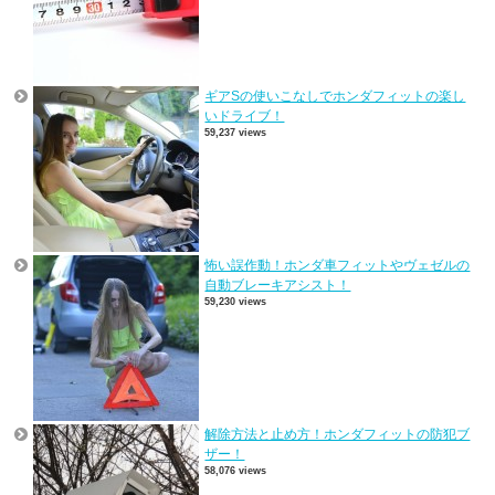
ギアSの使いこなしでホンダフィットの楽し
いドライブ！
59,237 views
怖い誤作動！ホンダ車フィットやヴェゼルの
自動ブレーキアシスト！
59,230 views
解除方法と止め方！ホンダフィットの防犯ブ
ザー！
58,076 views