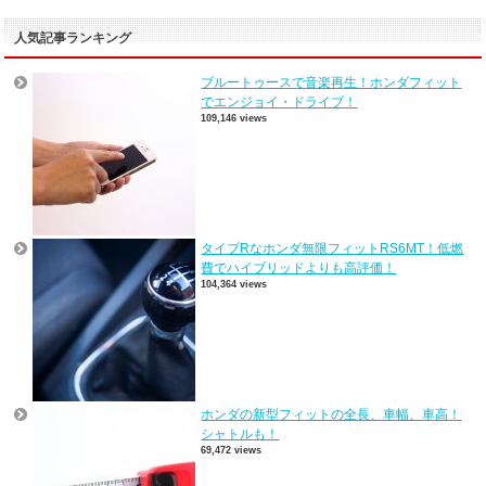
人気記事ランキング
ブルートゥースで音楽再生！ホンダフィット
でエンジョイ・ドライブ！
109,146 views
タイプRなホンダ無限フィットRS6MT！低燃
費でハイブリッドよりも高評価！
104,364 views
ホンダの新型フィットの全長、車幅、車高！
シャトルも！
69,472 views