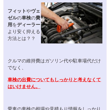
フィット
や
ヴェ
ゼル
の
車検
の
費
用
を
ディーラー
より
安く抑える
方法とは？？
クルマの維持費はガソリン代や駐車場代だけ
でなく、
車検の出費についてもしっかりと考えなくて
はいけません。
愛車の車検の相場や見積もり情報をしっかり