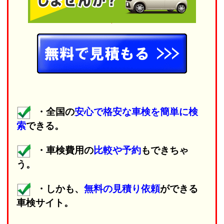
・全国の
安心で格安な車検を簡単に検
索
できる。
・車検費用の
比較や予約
もできちゃ
う。
・しかも、
無料の見積り依頼
ができる
車検サイト。