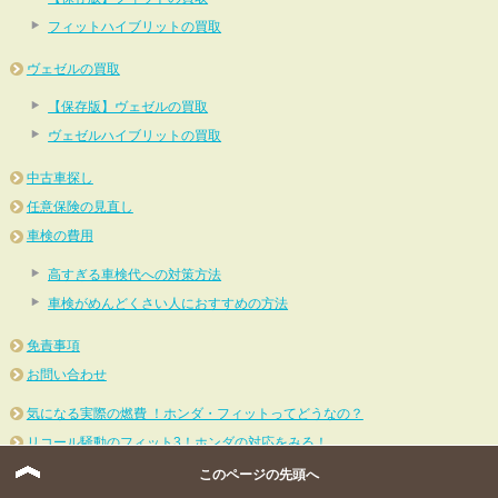
フィットハイブリットの買取
ヴェゼルの買取
【保存版】ヴェゼルの買取
ヴェゼルハイブリットの買取
中古車探し
任意保険の見直し
車検の費用
高すぎる車検代への対策方法
車検がめんどくさい人におすすめの方法
免責事項
お問い合わせ
気になる実際の燃費 ！ホンダ・フィットってどうなの？
リコール騒動のフィット3！ホンダの対応をみる！
新型フィット誕生！独創的なハイブリッド！価格は？燃費は？
このページの先頭へ