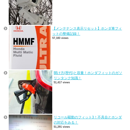
【メンテナンス表示リセット】ホンダ車フィ
ットの整備記録！
57,183 views
開け方(歴代)と容量！ホンダフィットのガソ
リンタンク知識！
51,417 views
リコール騒動のフィット3！不具合とホンダ
の対応をみる！
51,291 views