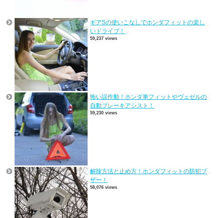
ギアSの使いこなしでホンダフィットの楽し
いドライブ！
59,237 views
怖い誤作動！ホンダ車フィットやヴェゼルの
自動ブレーキアシスト！
59,230 views
解除方法と止め方！ホンダフィットの防犯ブ
ザー！
58,076 views