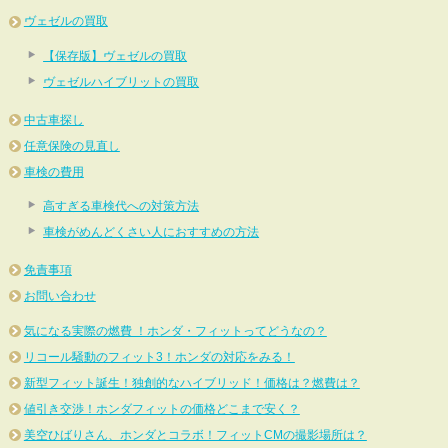
ヴェゼルの買取
【保存版】ヴェゼルの買取
ヴェゼルハイブリットの買取
中古車探し
任意保険の見直し
車検の費用
高すぎる車検代への対策方法
車検がめんどくさい人におすすめの方法
免責事項
お問い合わせ
気になる実際の燃費 ！ホンダ・フィットってどうなの？
リコール騒動のフィット3！ホンダの対応をみる！
新型フィット誕生！独創的なハイブリッド！価格は？燃費は？
値引き交渉！ホンダフィットの価格どこまで安く？
美空ひばりさん、ホンダとコラボ！フィットCMの撮影場所は？