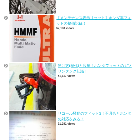
【メンテナンス表示リセット】ホンダ車フィ
ットの整備記録！
57,183 views
開け方(歴代)と容量！ホンダフィットのガソ
リンタンク知識！
51,417 views
リコール騒動のフィット3！不具合とホンダ
の対応をみる！
51,291 views