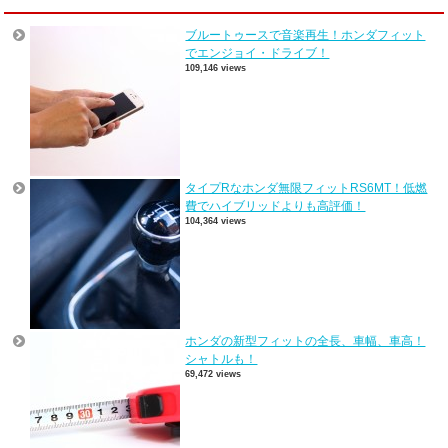
ブルートゥースで音楽再生！ホンダフィット
でエンジョイ・ドライブ！
109,146 views
タイプRなホンダ無限フィットRS6MT！低燃
費でハイブリッドよりも高評価！
104,364 views
ホンダの新型フィットの全長、車幅、車高！
シャトルも！
69,472 views