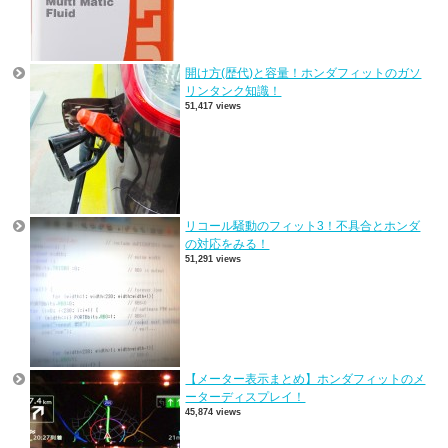
開け方(歴代)と容量！ホンダフィットのガソ
リンタンク知識！
51,417 views
リコール騒動のフィット3！不具合とホンダ
の対応をみる！
51,291 views
【メーター表示まとめ】ホンダフィットのメ
ーターディスプレイ！
45,874 views