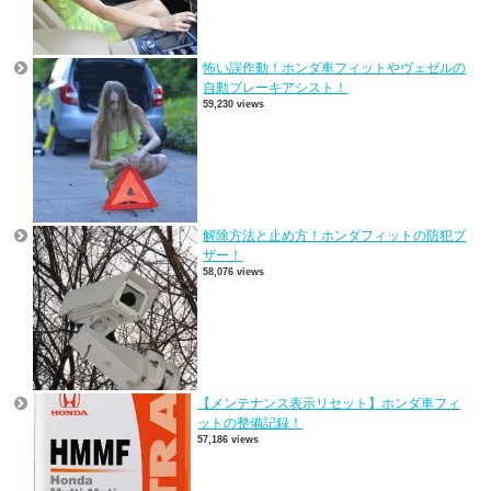
怖い誤作動！ホンダ車フィットやヴェゼルの
自動ブレーキアシスト！
59,230 views
解除方法と止め方！ホンダフィットの防犯ブ
ザー！
58,076 views
【メンテナンス表示リセット】ホンダ車フィ
ットの整備記録！
57,186 views