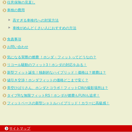
任意保険の見直し
車検の費用
高すぎる車検代への対策方法
車検がめんどくさい人におすすめの方法
免責事項
お問い合わせ
気になる実際の燃費 ！ホンダ・フィットってどうなの？
リコール騒動のフィット3！ホンダの対応をみる！
新型フィット誕生！独創的なハイブリッド！価格は？燃費は？
値引き交渉！ホンダフィットの価格どこまで安く？
美空ひばりさん、ホンダとコラボ！フィットCMの撮影場所は？
タイプRな無限フィットRS！ホンダが燃費もFUNも追求！
フィットベースの新型シャトルハイブリッド！カラーに高級感！
サイトマップ