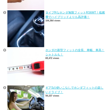
タイプRなホンダ無限フィットRS6MT！低燃
費でハイブリッドよりも高評価！
104,364 views
ホンダの新型フィットの全長、車幅、車高！
シャトルも！
69,472 views
ギアSの使いこなしでホンダフィットの楽し
いドライブ！
59,237 views