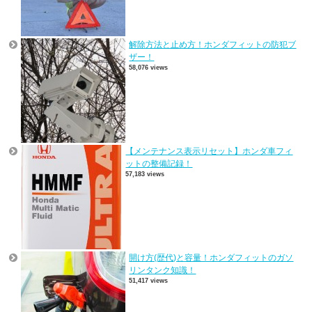
解除方法と止め方！ホンダフィットの防犯ブ
ザー！
58,076 views
【メンテナンス表示リセット】ホンダ車フィ
ットの整備記録！
57,183 views
開け方(歴代)と容量！ホンダフィットのガソ
リンタンク知識！
51,417 views