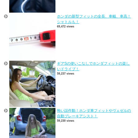
ホンダの新型フィットの全長、車幅、車高！
シャトルも！
69,472 views
ギアSの使いこなしでホンダフィットの楽し
いドライブ！
59,237 views
怖い誤作動！ホンダ車フィットやヴェゼルの
自動ブレーキアシスト！
59,230 views