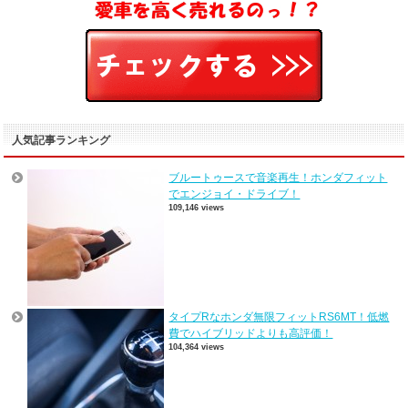
人気記事ランキング
ブルートゥースで音楽再生！ホンダフィット
でエンジョイ・ドライブ！
109,146 views
タイプRなホンダ無限フィットRS6MT！低燃
費でハイブリッドよりも高評価！
104,364 views